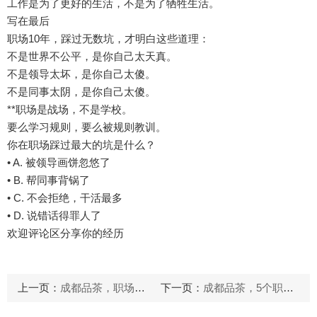
工作是为了更好的生活，不是为了牺牲生活。
写在最后
职场10年，踩过无数坑，才明白这些道理：
不是世界不公平，是你自己太天真。
不是领导太坏，是你自己太傻。
不是同事太阴，是你自己太傻。
**职场是战场，不是学校。
要么学习规则，要么被规则教训。
你在职场踩过最大的坑是什么？
• A. 被领导画饼忽悠了
• B. 帮同事背锅了
• C. 不会拒绝，干活最多
• D. 说错话得罪人了
欢迎评论区分享你的经历
上一页：
成都品茶，职场不懂潜规则白忙活！普通人必学的职场生存避坑指南
下一页：
成都品茶，5个职场潜规则！磁场不对，越拼命越没出路