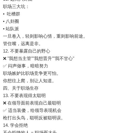
职场三大坑：
• ️ 吐槽群
• 八卦圈
• 站队派
一旦卷入，轻则影响心情，重则影响前途。
管住嘴，远离是非。
12. 不要暴露自己的野心
❌ "我想当主管""我想晋升""我不甘心"
✅ 闷声做事，暗暗努力
职场嫉妒比职场竞争更可怕。
你想往上爬，别让人知道。
四、关于职场生存
13. 不要表现得太聪明
❌ 在领导面前表现自己最聪明
✅ 适当装傻，给领导表现机会
枪打出头鸟，聪明反被聪明误。
14. 学会拒绝
不会拒绝的人 = 职场冤大头