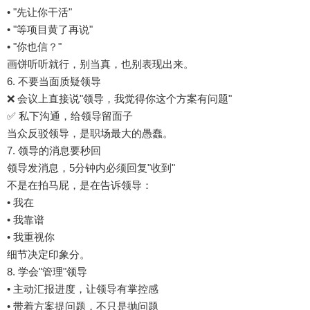
• "先让你干活"
• "等项目黄了再说"
• "你也信？"
画饼听听就行，别当真，也别表现出来。
6. 不要当面质疑领导
❌ 会议上直接说"领导，我觉得你这个方案有问题"
✅ 私下沟通，给领导留面子
当众反驳领导，是职场最大的愚蠢。
7. 领导的消息要秒回
领导发消息，5分钟内必须回复"收到"
不是在拍马屁，是在告诉领导：
• 我在
• 我靠谱
• 我重视你
细节决定印象分。
8. 学会"管理"领导
• 主动汇报进度，让领导有掌控感
• 带着方案提问题，不只是抛问题