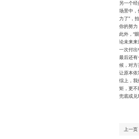
另一个经
场景中，
力了”，
你的努力
此外，“
论未来来
一次付出
最后还有
候，对方
让原本依
综上，我
矩，更不
兜底或兑
上一页