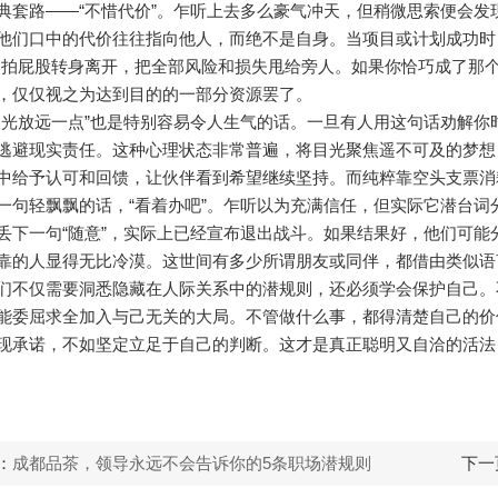
典套路——“不惜代价”。乍听上去多么豪气冲天，但稍微思索便会发
他们口中的代价往往指向他人，而绝不是自身。当项目或计划成功时
拍拍屁股转身离开，把全部风险和损失甩给旁人。如果你恰巧成了那
，仅仅视之为达到目的的一部分资源罢了。
眼光放远一点”也是特别容易令人生气的话。一旦有人用这句话劝解
逃避现实责任。这种心理状态非常普遍，将目光聚焦遥不可及的梦想
中给予认可和回馈，让伙伴看到希望继续坚持。而纯粹靠空头支票消
一句轻飘飘的话，“看着办吧”。乍听以为充满信任，但实际它潜台
丢下一句“随意”，实际上已经宣布退出战斗。如果结果好，他们可
靠的人显得无比冷漠。这世间有多少所谓朋友或同伴，都借由类似语
们不仅需要洞悉隐藏在人际关系中的潜规则，还必须学会保护自己。
能委屈求全加入与己无关的大局。不管做什么事，都得清楚自己的价
现承诺，不如坚定立足于自己的判断。这才是真正聪明又自洽的活法
：
成都品茶，领导永远不会告诉你的5条职场潜规则
下一