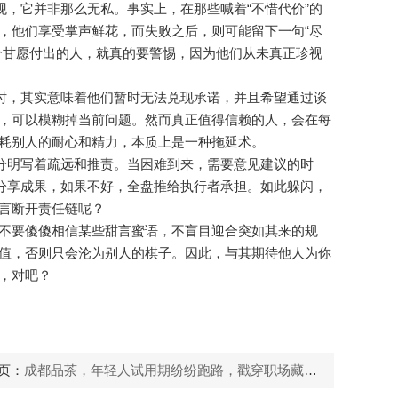
现，它并非那么无私。事实上，在那些喊着“不惜代价”的
，他们享受掌声鲜花，而失败之后，则可能留下一句“尽
个甘愿付出的人，就真的要警惕，因为他们从未真正珍视
你时，其实意味着他们暂时无法兑现承诺，并且希望通过谈
，可以模糊掉当前问题。然而真正值得信赖的人，会在每
耗别人的耐心和精力，本质上是一种拖延术。
词分明写着疏远和推责。当困难到来，需要意见建议的时
能分享成果，如果不好，全盘推给执行者承担。如此躲闪，
言断开责任链呢？
不要傻傻相信某些甜言蜜语，不盲目迎合突如其来的规
值，否则只会沦为别人的棋子。因此，与其期待他人为你
，对吧？
页：
成都品茶，年轻人试用期纷纷跑路，戳穿职场藏了多年的潜规则