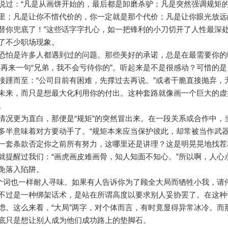
说过：“凡是从画饼开始的，最后都是卸磨杀驴；凡是突然强调规矩
里；凡是让你不惜代价的，你一定就是那个代价；凡是让你眼光放远
替你兜底了！”这些话字字扎心，如一把锋利的小刀切开了人性最深
了不少职场现象。
恐怕是许多人都遇到过的问题。那些美好的承诺，总是在最需要你的时
至再来一句“兄弟，我不会亏待你的”。听起来是不是很感动？可惜的
接踵而至：“公司目前有困难，先撑过去再说。”或者干脆直接抛弃
未来，而只是想最大化利用你的付出。这种套路就像画一个巨大的虚
。
情况更为直白，那便是“规矩”的突然冒出来。在一段关系或合作中
多半意味着对方要动手了。“规矩本来应当保护彼此，却常被当作武
一套条款否定你之前所有努力，这哪里还是讲理？这是明晃晃地找茬
就提醒过我们：“画虎画皮难画骨，知人知面不知心。”所以啊，人
免落入陷阱。
这个词也一样耐人寻味。如果有人告诉你为了顾全大局而牺牲小我，
不过是一种绑架话术，是站在所谓高度以要求别人妥协罢了。在这种
虑。这么来看，“大局”两字，对个体而言，有时竟显得异常冰冷。而
底只是想让别人成为他们成功路上的垫脚石。