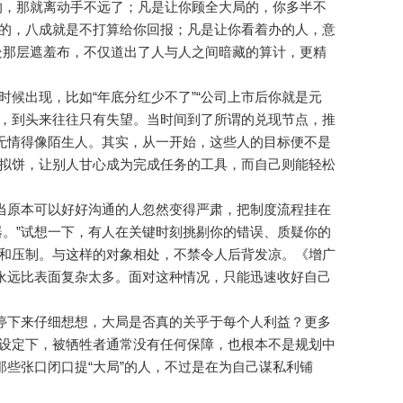
的，那就离动手不远了；凡是让你顾全大局的，你多半不
的，八成就是不打算给你回报；凡是让你看着办的人，意
处那层遮羞布，不仅道出了人与人之间暗藏的算计，更精
候出现，比如“年底分红少不了”“公司上市后你就是元
是，到头来往往只有失望。当时间到了所谓的兑现节点，推
，无情得像陌生人。其实，从一开始，这些人的目标便不是
拟饼，让别人甘心成为完成任务的工具，而自己则能轻松
，当原本可以好好沟通的人忽然变得严肃，把制度流程挂在
器。”试想一下，有人在关键时刻挑剔你的错误、质疑你的
和压制。与这样的对象相处，不禁令人后背发凉。《增广
心永远比表面复杂太多。面对这种情况，只能迅速收好自己
请停下来仔细想想，大局是否真的关乎于每个人利益？更多
设定下，被牺牲者通常没有任何保障，也根本不是规划中
那些张口闭口提“大局”的人，不过是在为自己谋私利铺