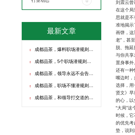
行业动态
刘震云曾
在这个局
思就是不
准地揭示
最新文章
画饼，这
老”，甚
脱、拖延
成都品茶，爆料职场潜规则，看透少走很多弯路
与你共享
成都品茶，5个职场潜规则！磁场不对，越拼命越没出路
置身事外
还有一种
成都品茶，领导永远不会告诉你的20条职场潜规则
嘴边时，
选择，用
成都品茶，职场不懂潜规则白忙活！普通人必学的职场生存避坑指南
贤文》早
成都品茶，和领导打交道的4大潜规则：你连规矩都不懂，凭什么被提拔？
的心，以
“大局”
时候，它
的优先考
垫，说到