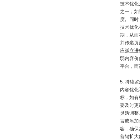
技术优化
之一；如
度。同时
技术优化
期，从而
并传递页
应孤立进
弱内容价值
平台，而
5. 持
内容优化不
标，如有
要及时更
灵活调整
言或添加
容，确保
营销扩大