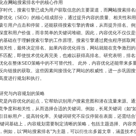
优化在
网站
搜索排名中的核心作用
字时代，搜索引擎已成为用户获取信息的主要渠道，而
网站
搜索排名
擎优化（SEO）的核心组成部分，通过提升内容的质量、相关性和
吸引用户点击和停留，还能获得搜索引擎的青睐，从而提升排名。例
深度和用户价值，而非简单的关键词堆砌。因此，内容优化不仅仅是
的基础在于理解搜索引擎的工作原理。搜索引擎通过爬虫程序抓取网
相关性，最终决定排名。如果内容优化得当，网站就能在竞争激烈的
不匹配，即使技术优化再完美，也难以获得高排名。研究表明，排名
优化在整体SEO策略中的不可替代性。 此外，内容优化还能带来多
反向链接的获取。这些因素间接强化了网站的权威性，进一步巩固搜
高度进行规划和执行。
键词研究与内容规划的策略
是内容优化的起点，它帮助识别用户搜索意图和潜在流量来源。通过工具如Goog
竞争度和相关性，从而选择合适的关键词。例如，长尾关键词（如“
引目标用户，提高转化率。关键词研究不应仅停留在表面，还需结合
关键词基础上，内容规划需要制定清晰的策略，包括主题选择、内容
，例如，以“网站搜索排名”为主题，可以衍生出多篇文章，涵盖技