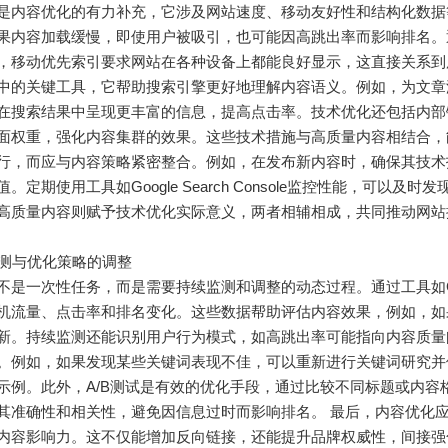
是内容优化的有力补充，它涉及网站速度、移动友好性和结构化数据
果内容加载缓慢，即使用户被吸引，也可能因高跳出率而影响排名。
，移动优先索引要求网站在各种设备上都能良好显示，这直接关系到用
中的关键工具，它帮助搜索引擎更好地理解内容语义。例如，为文章添加“
在搜索结果中呈现更丰富的信息，提高点击率。技术优化还包括内部
面权重，强化内容集群的效果。这些技术措施与高质量内容相结合，
行，而应与内容策略紧密整合。例如，在发布新内容时，确保其技术
。定期使用工具如Google Search Console监控性能，可
高质量内容则赋予技术优化实际意义，两者相辅相成，共同推动网站
续监测与优化策略的调整
是一次性任务，而是需要持续监测和调整的动态过程。通过工具如Google An
机流量、点击率和排名变化。这些数据帮助评估内容效果，例如，如
新。持续监测还能识别用户行为模式，如高跳出率可能指向内容质量
。例如，如果发现某些关键词表现不佳，可以重新进行关键词研究并
示例。此外，A/B测试是有效的优化手段，通过比较不同标题或内
其准确性和相关性，避免因信息过时而影响排名。 最后，内容优化
内容影响力。这不仅能增加反向链接，还能提升品牌权威性，间接强