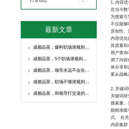
行业动态
1. 内容
在当今数
为搜索引
不仅能够
最新文章
原创性、
内容优化
其质量和
成都品茶，爆料职场潜规则，看透少走很多弯路
用户查询
成都品茶，5个职场潜规则！磁场不对，越拼命越没出路
调了内容
体分享和
成都品茶，领导永远不会告诉你的20条职场潜规则
要从战略
成都品茶，职场不懂潜规则白忙活！普通人必学的职场生存避坑指南
2. 关
成都品茶，和领导打交道的4大潜规则：你连规矩都不懂，凭什么被提拔？
关键词研究
搜索量、
能精准吸
式。 在
内容集群