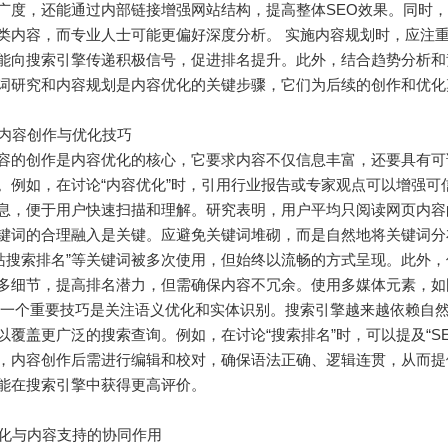
广度，还能通过内部链接增强网站结构，提高整体SEO效果。同时
类内容，而专业人士可能更偏好深度分析。 实施内容规划时，应注
能向搜索引擎传递积极信号，促进排名提升。此外，结合趋势分析和
词研究和内容规划是内容优化的关键步骤，它们为后续的创作和优化
质量内容创作与优化技巧
容的创作是内容优化的核心，它要求内容不仅信息丰富，还要具有可
。例如，在讨论“内容优化”时，引用行业报告或专家观点可以增强
息，便于用户快速扫描和理解。研究表明，用户平均只阅读网页内容的2
键词的合理融入是关键。应避免关键词堆砌，而是自然地将关键词分
网站搜索排名”等关键词被多次使用，但始终以流畅的方式呈现。此外，
多细节，提高排名潜力，但需确保内容不冗余。使用多媒体元素，如
另一个重要技巧是关注语义优化和实体识别。搜索引擎越来越依赖自
以覆盖更广泛的搜索查询。例如，在讨论“搜索排名”时，可以提及“S
，内容创作后需进行编辑和校对，确保语法正确、逻辑连贯，从而提
能在搜索引擎中获得更高评价。
术优化与内容支持的协同作用