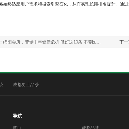
略始终适应用户需求和搜索引擎变化，从而实现长期排名提升。通过
：
绵阳会所，警惕中年健康危机 做好这10条 不养医生只养福气
下一
茶
成都男士品茶
导航
首页
成都品茶