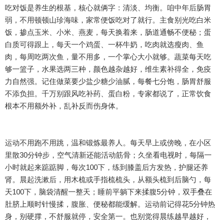
吃对饭是养生的根基，核心就俩字：清淡、均衡。咱中年后肠胃
弱，不用顿顿山珍海味，家常便饭吃对了就行。主食别光吃白米
饭，掺点玉米、小米、燕麦，每天换着来，肠道通畅不便秘；蛋
白质可得跟上，每天一个鸡蛋、一杯牛奶，吃肉就选瘦肉、鱼
肉，每周吃两次鱼，量不用多，一个掌心大小就够。蔬菜每天吃
够一篮子，水果选两三种，颜色越杂越好，维生素补得全，免疫
力自然强。记住做菜要少盐少糖少油腻，每餐七分饱，肠胃舒服
不添负担。千万别跟风吃补药、蛋白粉，专家都说了，正常饮食
根本不用额外补，乱补反而伤身体。
运动不用跑不用跳，温和锻炼最养人。每天早上或傍晚，在小区
里散30分钟步，空气清新还能活动筋骨；久坐看电视时，每隔一
小时就起来踮踮脚，每次100下，练到膝盖后方发热，护腿还养
肾。晨起洗漱后，用木梳或手指梳梳头，从额头梳到后脑勺，每
天100下，脑袋清醒一整天；睡前平躺下来揉腹5分钟，双手叠在
肚脐上顺时针慢揉，腹胀、便秘都能缓解。运动前记得花5分钟热
身，别硬撑，不舒服就停，安全第一。也别觉得晨练越早越好，