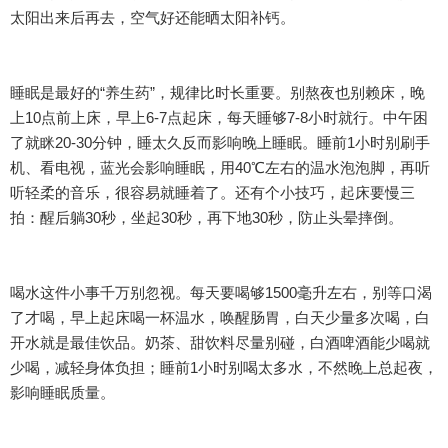
太阳出来后再去，空气好还能晒太阳补钙。
睡眠是最好的“养生药”，规律比时长重要。别熬夜也别赖床，晚
上10点前上床，早上6-7点起床，每天睡够7-8小时就行。中午困
了就眯20-30分钟，睡太久反而影响晚上睡眠。睡前1小时别刷手
机、看电视，蓝光会影响睡眠，用40℃左右的温水泡泡脚，再听
听轻柔的音乐，很容易就睡着了。还有个小技巧，起床要慢三
拍：醒后躺30秒，坐起30秒，再下地30秒，防止头晕摔倒。
喝水这件小事千万别忽视。每天要喝够1500毫升左右，别等口渴
了才喝，早上起床喝一杯温水，唤醒肠胃，白天少量多次喝，白
开水就是最佳饮品。奶茶、甜饮料尽量别碰，白酒啤酒能少喝就
少喝，减轻身体负担；睡前1小时别喝太多水，不然晚上总起夜，
影响睡眠质量。