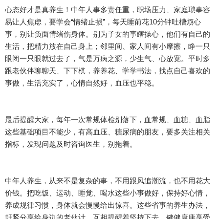
心态好才是真养生！中年人事多责任重，职场压力、家庭琐事容
易让人焦虑，要学会“情绪止损”，每天睡前花10分钟吐槽烦心
事，别让负面情绪伤身体。别为子女的事瞎操心，他们有自己的
生活，把精力放在自己身上；邻里间、家人间有小摩擦，睁一只
眼闭一只眼就过去了，气是万病之源，少生气、心放宽。平时多
跟老伙伴聊聊天、下下棋，养养花、学学书法，找点自己喜欢的
事做，生活充实了，心情自然好，血压也平稳。
最后提醒大家，每年一次常规体检别落下，血常规、血糖、血脂
这些基础项目不能少，有高血压、糖尿病的朋友，要多关注相关
指标，发现问题及时咨询医生，别拖着。
中年人养生，从来不是复杂的事，不用跟风追潮流，也不用花大
价钱。把吃饭、运动、睡觉、喝水这些小事做好，保持好心情，
养成规律习惯，身体就会慢慢给出惊喜。这些省事的养生办法，
赶紧分享给身边的老伙计，互相提醒着坚持下去，健健康康享受